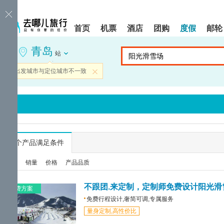
请
提
提
按
示:
示:
shift+enter
您
您
首页
机票
酒店
团购
度假
邮轮
进
已
已
入
进
离
青岛
去
入
开
站
哪
网
网
网
站
站
当前出发城市与定位城市不一致
关闭
智
导
导
能
航
航
导
区,
区
盲
本
语
区
音
域
引
含
导
有
...
个产品满足条件
模
6
式
个
综合
销量
价格
产品品质
模
块,
按
不跟团.来定制，定制师免费设计阳光滑
免费方案
下
免费行程设计,奢简可调,专属服务
Tab
量身定制,高性价比
键
浏