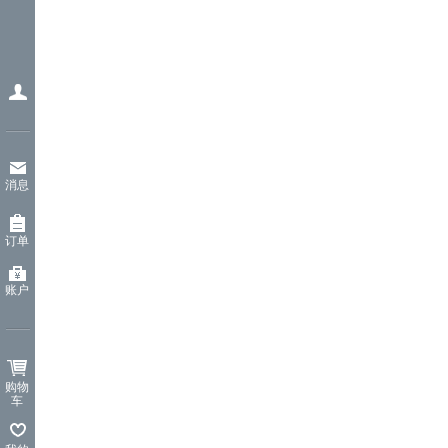
消息
订单
账户
购物
车