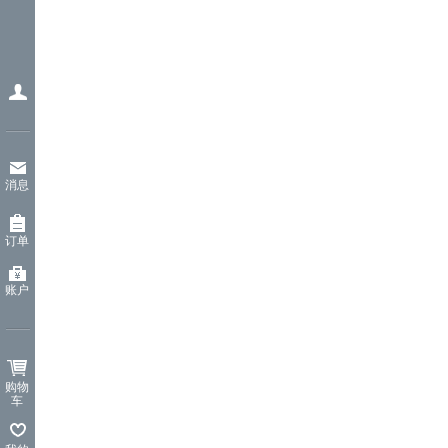
消息
订单
账户
购物
车