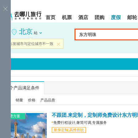
请
提
提
按
示:
示:
shift+enter
您
您
首页
机票
酒店
团购
度假
邮轮
进
已
已
入
进
离
北京
去
入
开
站
哪
网
网
网
站
站
当前出发城市与定位城市不一致
关闭
智
导
导
能
航
航
导
区,
区
盲
本
语
区
音
域
引
含
导
有
...
个产品满足条件
模
6
式
个
综合
销量
价格
产品品质
模
块,
按
不跟团.来定制，定制师免费设计东方明
免费方案
下
免费行程设计,奢简可调,专属服务
Tab
量身定制,高性价比
键
浏