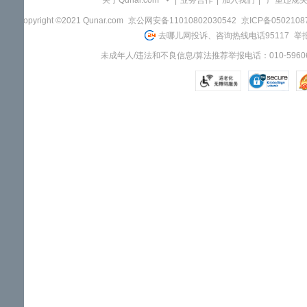
关于Qunar.com
|
业务合作
|
加入我们
|
"严重违规
Copyright ©2021 Qunar.com
京公网安备11010802030542
京ICP备050210
去哪儿网投诉、咨询热线电话95117
举报
未成年人/违法和不良信息/算法推荐举报电话：010-59606