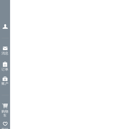
消息
订单
账户
购物
车