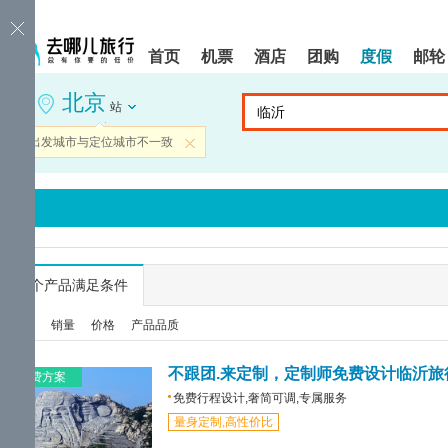
请
提
提
按
示:
示:
shift+enter
您
您
首页
机票
酒店
团购
度假
邮轮
进
已
已
入
进
离
北京
去
入
开
站
哪
网
网
网
站
站
当前出发城市与定位城市不一致
关闭
智
导
导
能
航
航
导
区,
区
盲
本
语
区
音
域
引
含
导
有
...
个产品满足条件
模
6
式
个
综合
销量
价格
产品品质
模
块,
按
不跟团.来定制，定制师免费设计临沂旅
免费方案
下
免费行程设计,奢简可调,专属服务
Tab
量身定制,高性价比
键
浏