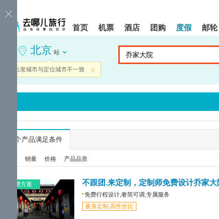
请
提
提
按
示:
示:
shift+enter
您
您
首页
机票
酒店
团购
度假
邮轮
进
已
已
入
进
离
北京
去
入
开
站
哪
网
网
网
站
站
当前出发城市与定位城市不一致
关闭
智
导
导
能
航
航
导
区,
区
盲
本
语
区
音
域
引
含
导
有
...
个产品满足条件
模
6
式
个
综合
销量
价格
产品品质
模
块,
按
不跟团.来定制，定制师免费设计乔家大
免费方案
下
免费行程设计,奢简可调,专属服务
Tab
量身定制,高性价比
键
浏