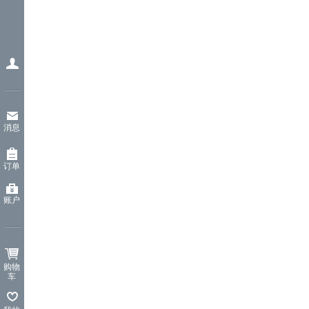
消息
订单
账户
购物
车