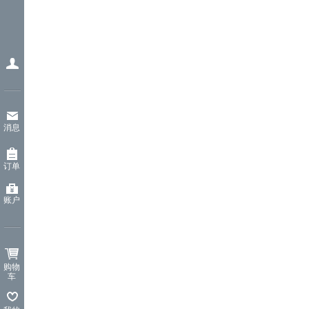
消息
订单
账户
购物
车