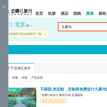
请
提
提
按
示:
示:
shift+enter
您
您
首页
机票
酒店
团购
度假
邮轮
进
已
已
入
进
离
北京
去
入
开
站
哪
网
网
网
站
站
当前出发城市与定位城市不一致
关闭
智
导
导
能
航
航
导
区,
区
盲
本
语
区
音
域
引
含
导
有
...
个产品满足条件
模
6
式
个
综合
销量
价格
产品品质
模
块,
按
不跟团.来定制，定制师免费设计九寨沟
免费方案
下
免费行程设计,奢简可调,专属服务
Tab
量身定制,高性价比
键
浏