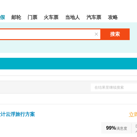
假
邮轮
门票
火车票
当地人
汽车票
攻略
搜索
清空输入框
在结果里继续搜索
设计云浮旅行方案
立
99%
满意度