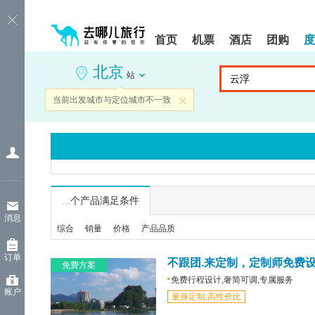
请
提
提
按
示:
示:
shift+enter
您
您
首页
机票
酒店
团购
度
进
已
已
入
进
离
北京
去
入
开
站
哪
网
网
网
站
站
当前出发城市与定位城市不一致
关闭
智
导
导
能
航
航
导
区,
区
盲
本
语
区
音
域
引
含
导
有
...
个产品满足条件
模
6
消息
式
个
综合
销量
价格
产品品质
模
块,
订单
按
不跟团.来定制，定制师免费
免费方案
下
免费行程设计,奢简可调,专属服务
Tab
账户
量身定制,高性价比
键
浏