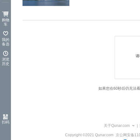
览
信
息
购物
车
我的
备选
请
浏览
历史
如果您在60秒后仍无法
扫码
关于Qunar.com
|
Copyright ©2021 Qunar.com
京公网安备1101