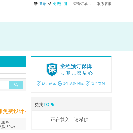
请
登录
或
免费注册
查看订单
联系客服
全程预订保障
去哪儿都放心
认证商家
24h退款保障
安全支付
热卖
TOP5
即免费设计
正在载入，请稍候...
已服务
人数 30w+