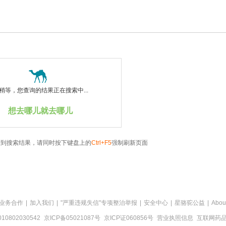
稍等，您查询的结果正在搜索中...
想去哪儿就去哪儿
看到搜索结果，请同时按下键盘上的
Ctrl+F5
强制刷新页面
业务合作
|
加入我们
|
"严重违规失信"专项整治举报
|
安全中心
|
星骆驼公益
|
Abou
0802030542
京ICP备05021087号
京ICP证060856号
营业执照信息
互联网药品信