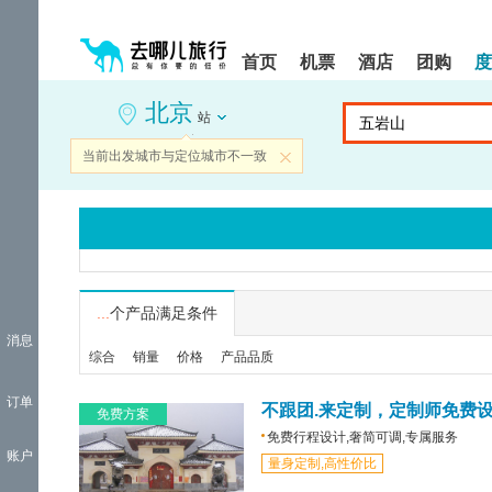
请
提
提
按
示:
示:
shift+enter
您
您
首页
机票
酒店
团购
度
进
已
已
入
进
离
北京
去
入
开
站
哪
网
网
网
站
站
当前出发城市与定位城市不一致
关闭
智
导
导
能
航
航
导
区,
区
盲
本
语
区
音
域
引
含
导
有
...
个产品满足条件
模
6
消息
式
个
综合
销量
价格
产品品质
模
块,
订单
按
不跟团.来定制，定制师免费
免费方案
下
免费行程设计,奢简可调,专属服务
Tab
账户
量身定制,高性价比
键
浏