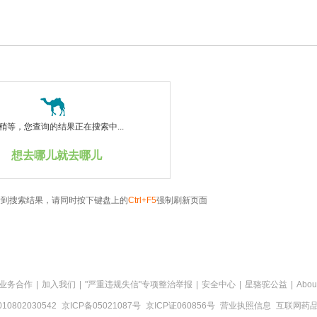
稍等，您查询的结果正在搜索中...
想去哪儿就去哪儿
看到搜索结果，请同时按下键盘上的
Ctrl+F5
强制刷新页面
业务合作
|
加入我们
|
"严重违规失信"专项整治举报
|
安全中心
|
星骆驼公益
|
Abou
0802030542
京ICP备05021087号
京ICP证060856号
营业执照信息
互联网药品信