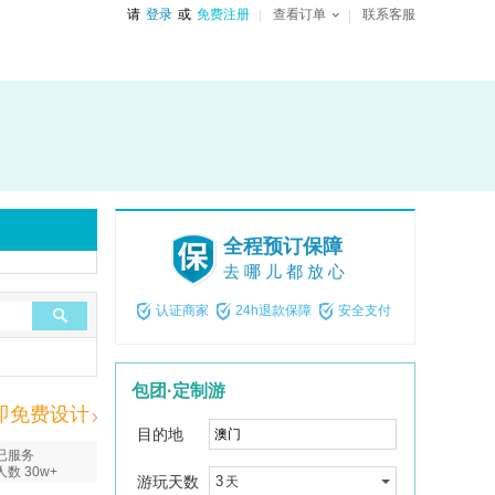
请
登录
或
免费注册
查看订单
联系客服
全程预订保障
去哪儿都放心
认证商家
24h退款保障
安全支付
包团·定制游
即免费设计
目的地
已服务
人数 30w+
游玩天数
3
天