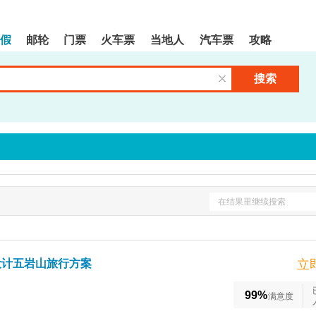
假
邮轮
门票
火车票
当地人
汽车票
攻略
搜索
清空输入框
在结果里继续搜索
设计五岩山旅行方案
立
99%
满意度