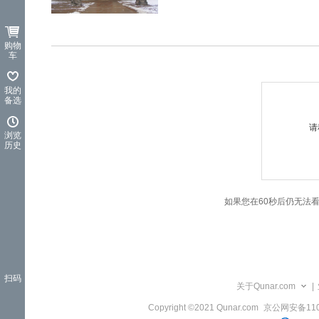
览
信
息
购物
车
我的
备选
请
浏览
历史
如果您在60秒后仍无法
扫码
关于Qunar.com
|
Copyright ©2021 Qunar.com
京公网安备1101