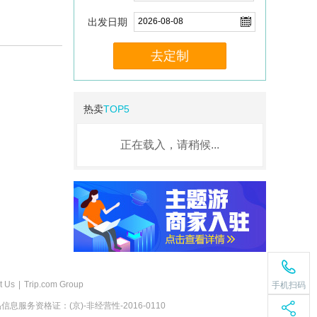
出发日期
去定制
热卖
TOP5
正在载入，请稍候...
t Us
|
Trip.com Group
手机扫码
息服务资格证：(京)-非经营性-2016-0110