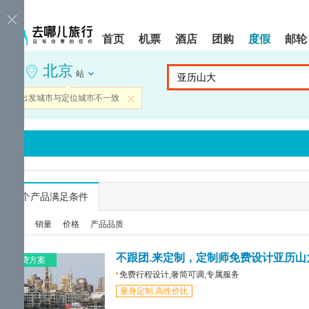
请
提
提
按
示:
示:
shift+enter
您
您
首页
机票
酒店
团购
度假
邮轮
进
已
已
入
进
离
北京
去
入
开
站
哪
网
网
网
站
站
当前出发城市与定位城市不一致
关闭
智
导
导
能
航
航
导
区,
区
盲
本
语
区
音
域
引
含
导
有
...
个产品满足条件
模
6
式
个
综合
销量
价格
产品品质
模
块,
按
不跟团.来定制，定制师免费设计亚历山
免费方案
下
免费行程设计,奢简可调,专属服务
Tab
量身定制,高性价比
键
浏