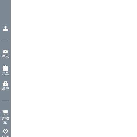
消息
订单
账户
购物
车