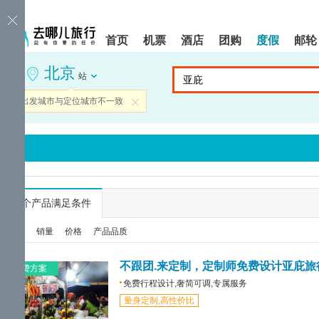
请
提
提
按
示:
示:
shift+enter
您
您
首页
机票
酒店
团购
度假
邮轮
进
已
已
入
进
离
北京
去
入
开
站
哪
网
网
网
站
站
当前出发城市与定位城市不一致
关闭
智
导
导
能
航
航
导
区,
区
盲
本
语
区
音
域
引
含
导
有
...
个产品满足条件
模
6
式
个
综合
销量
价格
产品品质
模
块,
按
不跟团.来定制，定制师免费设计亚庇旅
免费方案
下
免费行程设计,奢简可调,专属服务
Tab
量身定制,高性价比
键
浏