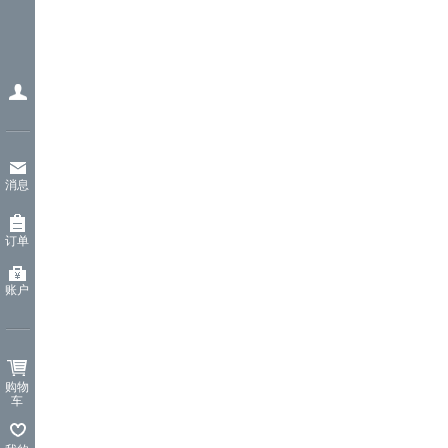
消息
订单
账户
购物
车