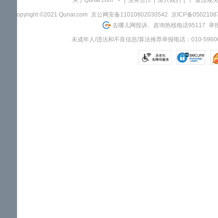
关于Qunar.com
|
业务合作
|
加入我们
|
"严重违规
Copyright ©2021 Qunar.com
京公网安备11010802030542
京ICP备050210
去哪儿网投诉、咨询热线电话95117
举报
未成年人/违法和不良信息/算法推荐举报电话：010-59606