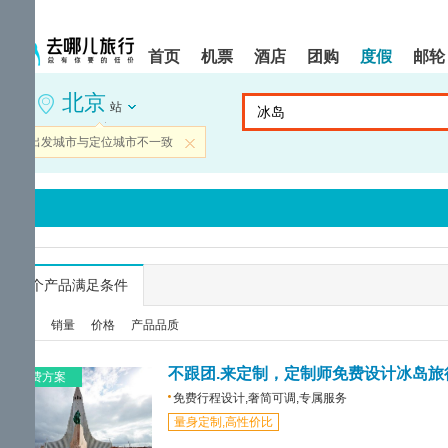
请
提
提
按
示:
示:
shift+enter
您
您
首页
机票
酒店
团购
度假
邮轮
进
已
已
入
进
离
北京
去
入
开
站
哪
网
网
网
站
站
当前出发城市与定位城市不一致
关闭
智
导
导
能
航
航
导
区,
区
盲
本
语
区
音
域
引
含
导
有
...
个产品满足条件
模
6
式
个
综合
销量
价格
产品品质
模
块,
按
不跟团.来定制，定制师免费设计冰岛旅
免费方案
下
免费行程设计,奢简可调,专属服务
Tab
量身定制,高性价比
键
浏