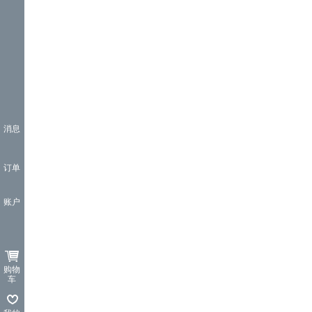
消息
订单
账户
购物
车