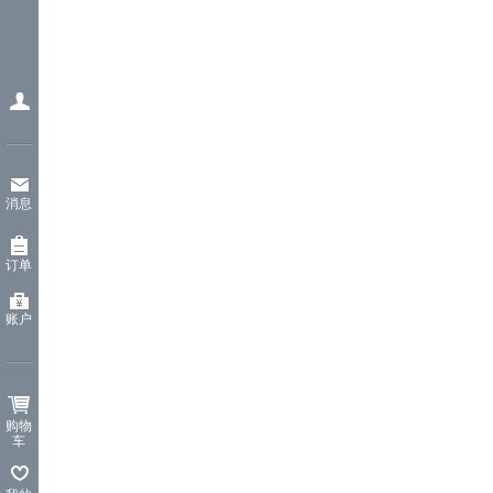
消息
订单
账户
购物
车