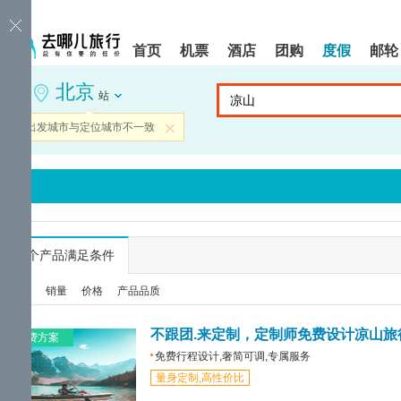
请
提
提
按
示:
示:
shift+enter
您
您
首页
机票
酒店
团购
度假
邮轮
进
已
已
入
进
离
北京
去
入
开
站
哪
网
网
网
站
站
当前出发城市与定位城市不一致
关闭
智
导
导
能
航
航
导
区,
区
盲
本
语
区
音
域
引
含
导
有
...
个产品满足条件
模
6
式
个
综合
销量
价格
产品品质
模
块,
按
不跟团.来定制，定制师免费设计凉山旅
免费方案
下
免费行程设计,奢简可调,专属服务
Tab
量身定制,高性价比
键
浏