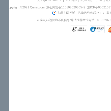
关于Qunar.com
|
业务合作
|
加入我们
|
"严重违规
Copyright ©2021 Qunar.com
京公网安备11010802030542
京ICP备050210
去哪儿网投诉、咨询热线电话95117
举报
未成年人/违法和不良信息/算法推荐举报电话：010-59606