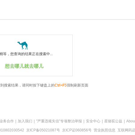
稍等，您查询的结果正在搜索中...
想去哪儿就去哪儿
看到搜索结果，请同时按下键盘上的
Ctrl+F5
强制刷新页面
业务合作
|
加入我们
|
"严重违规失信"专项整治举报
|
安全中心
|
星骆驼公益
|
Abou
0802030542
京ICP备05021087号
京ICP证060856号
营业执照信息
互联网药品信