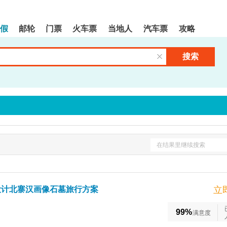
假
邮轮
门票
火车票
当地人
汽车票
攻略
搜索
清空输入框
在结果里继续搜索
设计北寨汉画像石墓旅行方案
立
99%
满意度