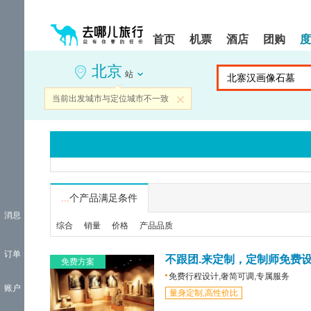
请
提
提
按
示:
示:
shift+enter
您
您
首页
机票
酒店
团购
度
进
已
已
入
进
离
北京
去
入
开
站
哪
网
网
网
站
站
当前出发城市与定位城市不一致
关闭
智
导
导
能
航
航
导
区,
区
盲
本
语
区
音
域
引
含
导
有
...
个产品满足条件
模
6
消息
式
个
综合
销量
价格
产品品质
模
块,
订单
按
不跟团.来定制，定制师免费
免费方案
下
免费行程设计,奢简可调,专属服务
Tab
账户
量身定制,高性价比
键
浏