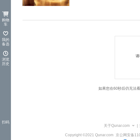
览
信
息
购物
车
我的
备选
请
浏览
历史
如果您在60秒后仍无法
扫码
关于Qunar.com
|
Copyright ©2021 Qunar.com
京公网安备1101