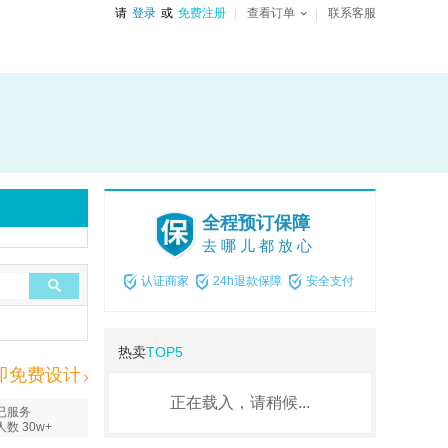
请
登录
或
免费注册
查看订单
联系客服
全程预订保障
去哪儿都放心
认证商家
24h退款保障
安全支付
热卖
TOP5
即免费设计
正在载入，请稍候...
已服务
人数 30w+