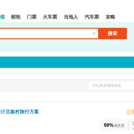
假
邮轮
门票
火车票
当地人
汽车票
攻略
搜索
清空输入框
在结果里继续搜索
设计北极村旅行方案
立
99%
满意度