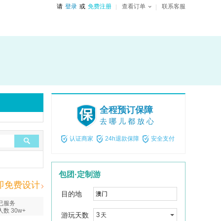
请
登录
或
免费注册
查看订单
联系客服
全程预订保障
去哪儿都放心
认证商家
24h退款保障
安全支付
包团·定制游
即免费设计
目的地
已服务
人数 30w+
游玩天数
3
天