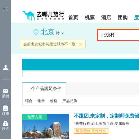
请
提
提
按
示:
示:
shift+enter
您
您
首页
机票
酒店
团购
度
进
已
已
入
进
离
北京
去
入
开
站
哪
网
网
网
站
站
当前出发城市与定位城市不一致
关闭
智
导
导
能
航
航
导
区,
区
盲
本
语
区
音
域
引
含
导
有
...
个产品满足条件
模
6
消息
式
个
综合
销量
价格
产品品质
模
块,
订单
按
不跟团.来定制，定制师免费
免费方案
下
免费行程设计,奢简可调,专属服务
Tab
账户
量身定制,高性价比
键
浏