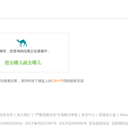
稍等，您查询的结果正在搜索中...
想去哪儿就去哪儿
看到搜索结果，请同时按下键盘上的
Ctrl+F5
强制刷新页面
业务合作
|
加入我们
|
"严重违规失信"专项整治举报
|
安全中心
|
星骆驼公益
|
Abou
0802030542
京ICP备05021087号
京ICP证060856号
营业执照信息
互联网药品信