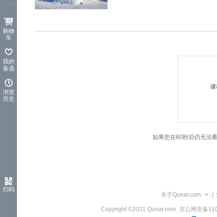
览
信
息
购物
车
我的
备选
请
浏览
历史
如果您在60秒后仍无法
扫码
关于Qunar.com
|
Copyright ©2021 Qunar.com
京公网安备1101