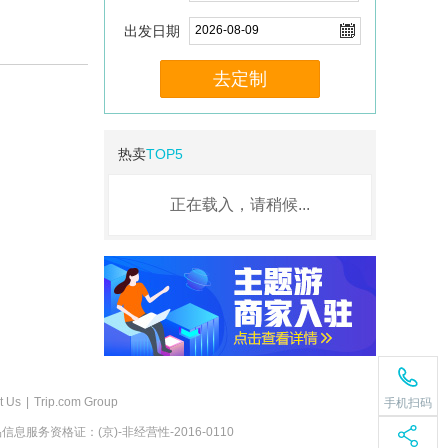
出发日期
去定制
热卖
TOP5
正在载入，请稍候...
t Us
|
Trip.com Group
手机扫码
息服务资格证：(京)-非经营性-2016-0110