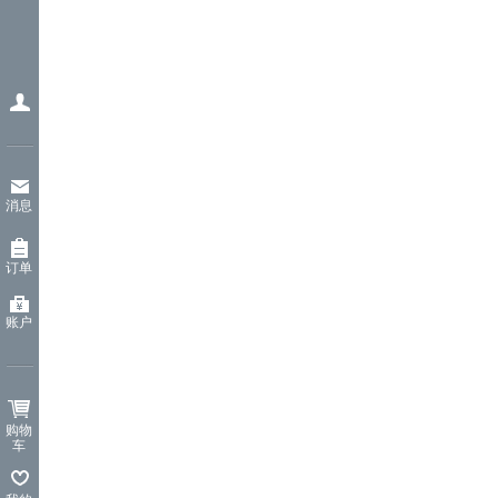
消息
订单
账户
购物
车