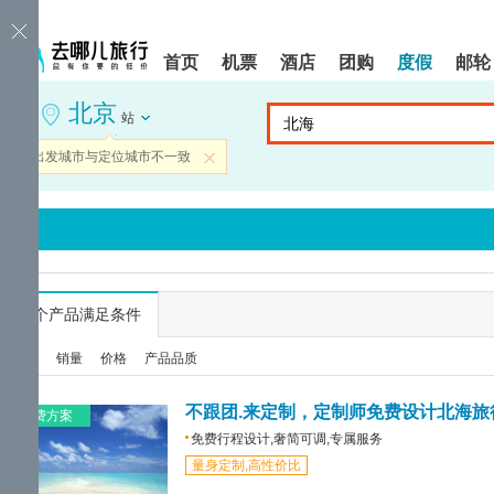
请
提
提
按
示:
示:
shift+enter
您
您
首页
机票
酒店
团购
度假
邮轮
进
已
已
入
进
离
北京
去
入
开
站
哪
网
网
网
站
站
当前出发城市与定位城市不一致
关闭
智
导
导
能
航
航
导
区,
区
盲
本
语
区
音
域
引
含
导
有
...
个产品满足条件
模
6
式
个
综合
销量
价格
产品品质
模
块,
按
不跟团.来定制，定制师免费设计北海旅
免费方案
下
免费行程设计,奢简可调,专属服务
Tab
量身定制,高性价比
键
浏