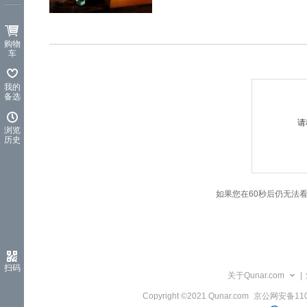
览
信
息
购物
车
我的
备选
请
浏览
历史
如果您在60秒后仍无法
扫码
关于Qunar.com
|
Copyright ©2021 Qunar.com
京公网安备1101