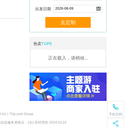
出发日期
去定制
热卖
TOP5
正在载入，请稍候...
t Us
|
Trip.com Group
手机扫码
息服务资格证：(京)-非经营性-2016-0110