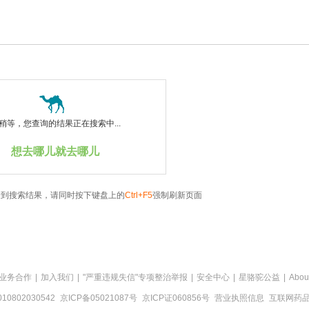
稍等，您查询的结果正在搜索中...
想去哪儿就去哪儿
看到搜索结果，请同时按下键盘上的
Ctrl+F5
强制刷新页面
业务合作
|
加入我们
|
"严重违规失信"专项整治举报
|
安全中心
|
星骆驼公益
|
Abou
0802030542
京ICP备05021087号
京ICP证060856号
营业执照信息
互联网药品信