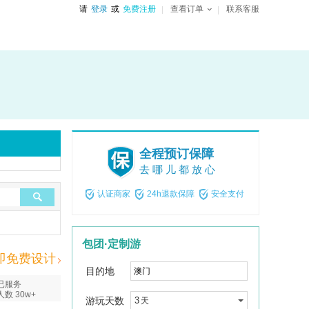
请
登录
或
免费注册
查看订单
联系客服
全程预订保障
去哪儿都放心
认证商家
24h退款保障
安全支付
包团·定制游
即免费设计
目的地
已服务
人数 30w+
游玩天数
3
天