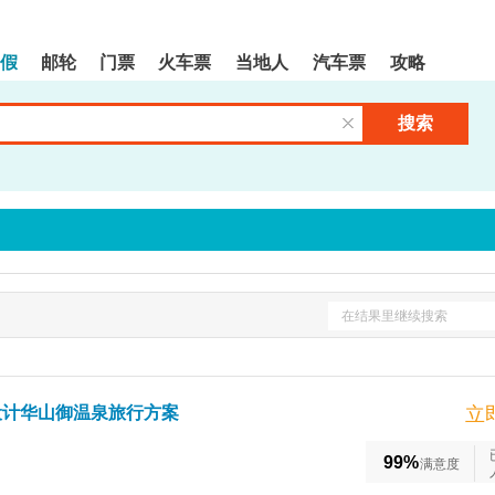
假
邮轮
门票
火车票
当地人
汽车票
攻略
搜索
清空输入框
在结果里继续搜索
设计华山御温泉旅行方案
立
99%
满意度