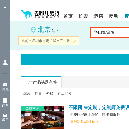
请
提
提
按
示:
示:
shift+enter
您
您
首页
机票
酒店
团购
度
进
已
已
入
进
离
北京
去
入
开
站
哪
网
网
网
站
站
当前出发城市与定位城市不一致
关闭
智
导
导
能
航
航
导
区,
区
盲
本
语
区
音
域
引
含
导
有
...
个产品满足条件
模
6
消息
式
个
综合
销量
价格
产品品质
模
块,
订单
按
不跟团.来定制，定制师免费
免费方案
下
免费行程设计,奢简可调,专属服务
Tab
账户
量身定制,高性价比
键
浏