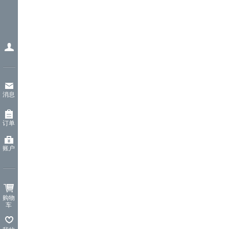
消息
订单
账户
购物
车