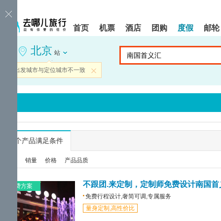
请
提
提
按
示:
示:
shift+enter
您
您
首页
机票
酒店
团购
度假
邮轮
进
已
已
入
进
离
北京
去
入
开
站
哪
网
网
网
站
站
当前出发城市与定位城市不一致
关闭
智
导
导
能
航
航
导
区,
区
盲
本
语
区
音
域
引
含
导
有
...
个产品满足条件
模
6
式
个
综合
销量
价格
产品品质
模
块,
按
不跟团.来定制，定制师免费设计南国首
免费方案
下
免费行程设计,奢简可调,专属服务
Tab
量身定制,高性价比
键
浏