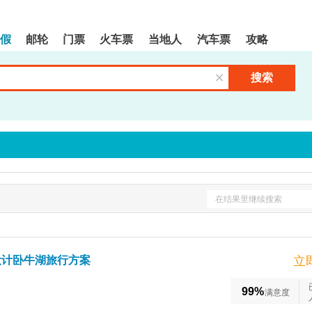
假
邮轮
门票
火车票
当地人
汽车票
攻略
搜索
清空输入框
在结果里继续搜索
设计卧牛湖旅行方案
立
99%
满意度