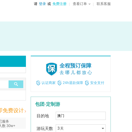
请
登录
或
免费注册
查看订单
联系客服
全程预订保障
去哪儿都放心
认证商家
24h退款保障
安全支付
包团·定制游
即免费设计
目的地
已服务
人数 30w+
游玩天数
3
天