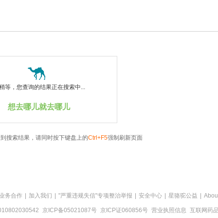
稍等，您查询的结果正在搜索中...
想去哪儿就去哪儿
看到搜索结果，请同时按下键盘上的
Ctrl+F5
强制刷新页面
业务合作
|
加入我们
|
"严重违规失信"专项整治举报
|
安全中心
|
星骆驼公益
|
Abou
0802030542
京ICP备05021087号
京ICP证060856号
营业执照信息
互联网药品信