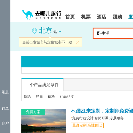
请
提
提
按
示:
示:
shift+enter
您
您
首页
机票
酒店
团购
度
进
已
已
入
进
离
北京
去
入
开
站
哪
网
网
网
站
站
当前出发城市与定位城市不一致
关闭
智
导
导
能
航
航
导
区,
区
盲
本
语
区
音
域
引
含
导
有
...
个产品满足条件
模
6
消息
式
个
综合
销量
价格
产品品质
模
块,
订单
按
不跟团.来定制，定制师免费
免费方案
下
免费行程设计,奢简可调,专属服务
Tab
账户
量身定制,高性价比
键
浏