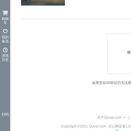
览
信
息
购物
车
我的
备选
请
浏览
历史
如果您在60秒后仍无法
扫码
关于Qunar.com
|
Copyright ©2021 Qunar.com
京公网安备1101