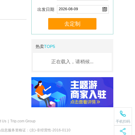
出发日期
去定制
热卖
TOP5
正在载入，请稍候...
t Us
|
Trip.com Group
手机扫码
息服务资格证：(京)-非经营性-2016-0110