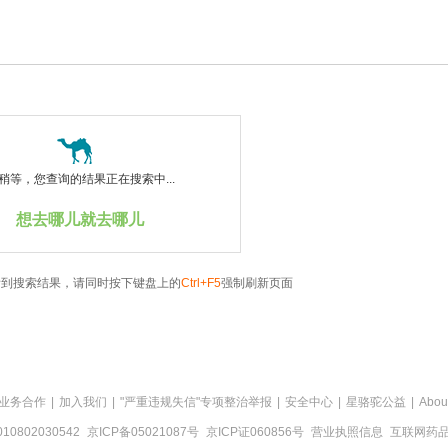
稍等，您查询的结果正在搜索中...
想去哪儿就去哪儿
看到搜索结果，请同时按下键盘上的
Ctrl+F5
强制刷新页面
业务合作
|
加入我们
|
"严重违规失信"专项整治举报
|
安全中心
|
星骆驼公益
|
Abou
0802030542
京ICP备05021087号
京ICP证060856号
营业执照信息
互联网药品信