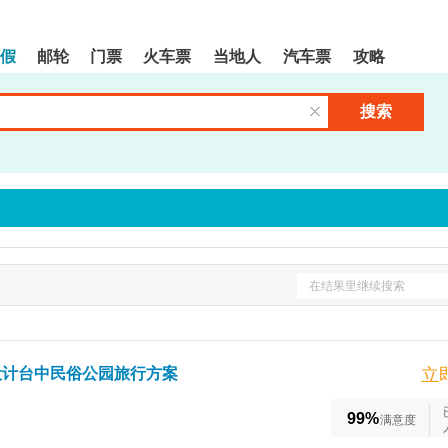
假
邮轮
门票
火车票
当地人
汽车票
攻略
搜索
清空输入框
在结果里继续搜索
设计台中民俗公园旅行方案
立
99%
满意度