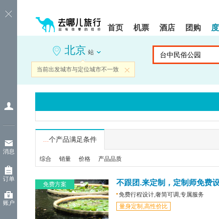
请
提
提
按
示:
示:
shift+enter
您
您
首页
机票
酒店
团购
度
进
已
已
入
进
离
北京
去
入
开
站
哪
网
网
网
站
站
当前出发城市与定位城市不一致
关闭
智
导
导
能
航
航
导
区,
区
盲
本
语
区
音
域
引
含
导
有
...
个产品满足条件
模
6
消息
式
个
综合
销量
价格
产品品质
模
块,
订单
按
不跟团.来定制，定制师免费
免费方案
下
免费行程设计,奢简可调,专属服务
Tab
账户
量身定制,高性价比
键
浏