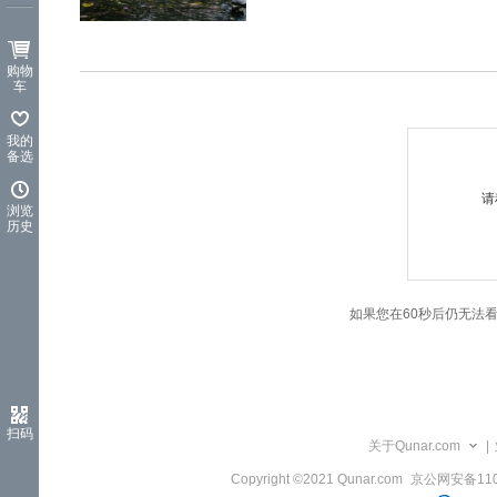
览
信
息
购物
车
我的
备选
请
浏览
历史
如果您在60秒后仍无法
扫码
关于Qunar.com
|
Copyright ©2021 Qunar.com
京公网安备1101