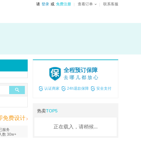
请
登录
或
免费注册
查看订单
联系客服
全程预订保障
去哪儿都放心
认证商家
24h退款保障
安全支付
热卖
TOP5
即免费设计
正在载入，请稍候...
已服务
人数 30w+