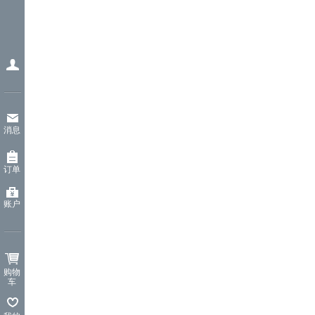
消息
订单
账户
购物
车