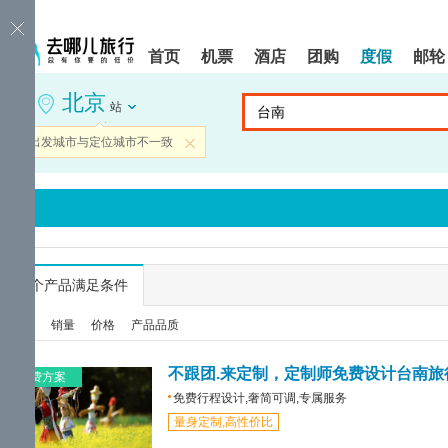
请
提
提
按
示:
示:
shift+enter
您
您
首页
机票
酒店
团购
度假
邮轮
进
已
已
入
进
离
北京
去
入
开
站
哪
网
网
网
站
站
当前出发城市与定位城市不一致
关闭
智
导
导
能
航
航
导
区,
区
盲
本
语
区
音
域
引
含
导
有
...
个产品满足条件
模
6
式
个
综合
销量
价格
产品品质
模
块,
按
不跟团.来定制，定制师免费设计台南旅
免费方案
下
免费行程设计,奢简可调,专属服务
Tab
量身定制,高性价比
键
浏