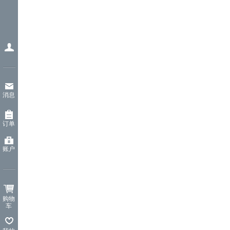
消息
订单
账户
购物
车