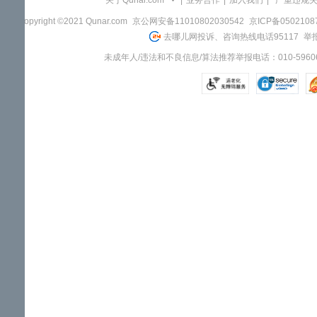
关于Qunar.com
|
业务合作
|
加入我们
|
"严重违规
Copyright ©2021 Qunar.com
京公网安备11010802030542
京ICP备050210
去哪儿网投诉、咨询热线电话95117
举报
未成年人/违法和不良信息/算法推荐举报电话：010-59606