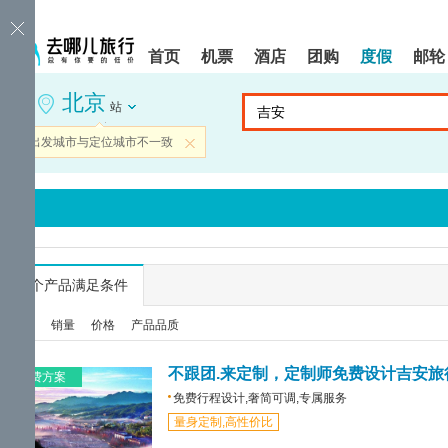
请
提
提
按
示:
示:
shift+enter
您
您
首页
机票
酒店
团购
度假
邮轮
进
已
已
入
进
离
北京
去
入
开
站
哪
网
网
网
站
站
当前出发城市与定位城市不一致
关闭
智
导
导
能
航
航
导
区,
区
盲
本
语
区
音
域
引
含
导
有
...
个产品满足条件
模
6
式
个
综合
销量
价格
产品品质
模
块,
按
不跟团.来定制，定制师免费设计吉安旅
免费方案
下
免费行程设计,奢简可调,专属服务
Tab
量身定制,高性价比
键
浏