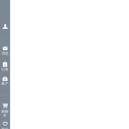
消息
订单
账户
购物
车