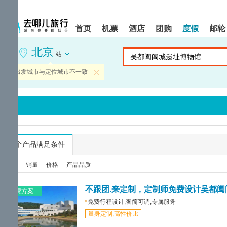
请
提
提
按
示:
示:
shift+enter
您
您
首页
机票
酒店
团购
度假
邮轮
进
已
已
入
进
离
北京
去
入
开
站
哪
网
网
网
站
站
当前出发城市与定位城市不一致
关闭
智
导
导
能
航
航
导
区,
区
盲
本
语
区
音
域
引
含
导
有
...
个产品满足条件
模
6
式
个
综合
销量
价格
产品品质
模
块,
按
免费方案
下
免费行程设计,奢简可调,专属服务
Tab
量身定制,高性价比
键
浏