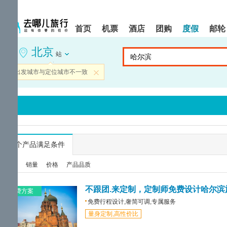
请
提
提
按
示:
示:
shift+enter
您
您
首页
机票
酒店
团购
度假
邮轮
进
已
已
入
进
离
北京
去
入
开
站
哪
网
网
网
站
站
当前出发城市与定位城市不一致
关闭
智
导
导
能
航
航
导
区,
区
盲
本
语
区
音
域
引
含
导
有
...
个产品满足条件
模
6
式
个
综合
销量
价格
产品品质
模
块,
按
不跟团.来定制，定制师免费设计哈尔滨
免费方案
下
免费行程设计,奢简可调,专属服务
Tab
量身定制,高性价比
键
浏