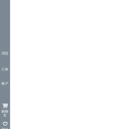
消息
订单
账户
购物
车