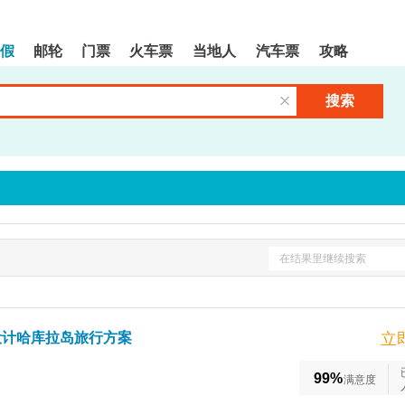
假
邮轮
门票
火车票
当地人
汽车票
攻略
搜索
清空输入框
在结果里继续搜索
设计哈库拉岛旅行方案
立
99%
满意度