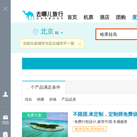
请
提
提
按
示:
示:
shift+enter
您
您
首页
机票
酒店
团购
度
进
已
已
入
进
离
北京
去
入
开
站
哪
网
网
网
站
站
当前出发城市与定位城市不一致
关闭
智
导
导
能
航
航
导
区,
区
盲
本
语
区
音
域
引
含
导
有
...
个产品满足条件
模
6
式
个
综合
销量
价格
产品品质
模
块,
按
不跟团.来定制，定制师免费
免费方案
下
免费行程设计,奢简可调,专属服务
消息
Tab
量身定制,高性价比
键
浏