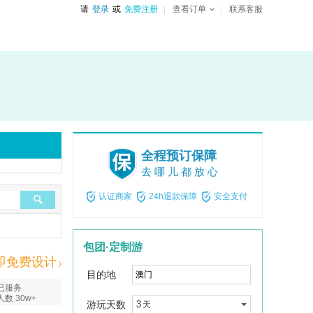
请
登录
或
免费注册
查看订单
联系客服
全程预订保障
去哪儿都放心
认证商家
24h退款保障
安全支付
包团·定制游
即免费设计
目的地
已服务
人数 30w+
游玩天数
3
天