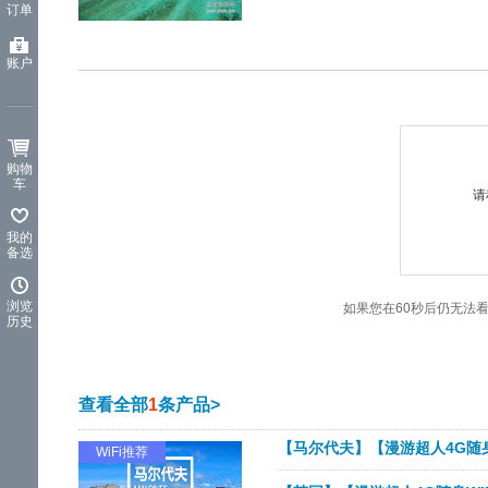
订单
览
信
息
账户
购物
车
请
我的
备选
浏览
如果您在60秒后仍无法
历史
查看全部
1
条产品>
【马尔代夫】【漫游超人4G随身
WiFi推荐