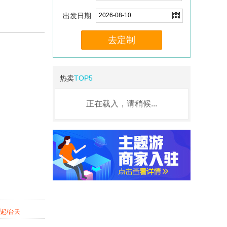
出发日期
去定制
热卖
TOP5
正在载入，请稍候...
9
起/台天