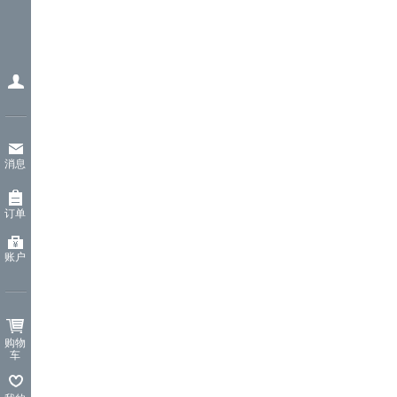
消息
订单
账户
购物
车