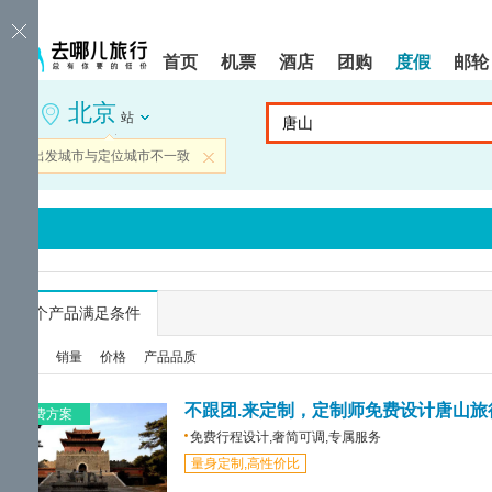
请
提
提
按
示:
示:
shift+enter
您
您
首页
机票
酒店
团购
度假
邮轮
进
已
已
入
进
离
北京
去
入
开
站
哪
网
网
网
站
站
当前出发城市与定位城市不一致
关闭
智
导
导
能
航
航
导
区,
区
盲
本
语
区
音
域
引
含
导
有
...
个产品满足条件
模
6
式
个
综合
销量
价格
产品品质
模
块,
按
不跟团.来定制，定制师免费设计唐山旅
免费方案
下
免费行程设计,奢简可调,专属服务
Tab
量身定制,高性价比
键
浏