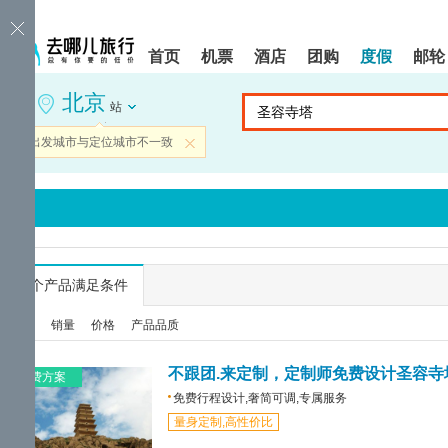
请
提
提
按
示:
示:
shift+enter
您
您
首页
机票
酒店
团购
度假
邮轮
进
已
已
入
进
离
北京
去
入
开
站
哪
网
网
网
站
站
当前出发城市与定位城市不一致
关闭
智
导
导
能
航
航
导
区,
区
盲
本
语
区
音
域
引
含
导
有
...
个产品满足条件
模
6
式
个
综合
销量
价格
产品品质
模
块,
按
不跟团.来定制，定制师免费设计圣容寺
免费方案
下
免费行程设计,奢简可调,专属服务
Tab
量身定制,高性价比
键
浏