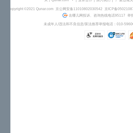
关于Qunar.com
|
业务合作
|
加入我们
|
"严重违规
Copyright ©2021 Qunar.com
京公网安备11010802030542
京ICP备050210
去哪儿网投诉、咨询热线电话95117
举报
未成年人/违法和不良信息/算法推荐举报电话：010-59606