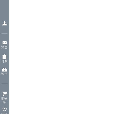
消息
订单
账户
购物
车