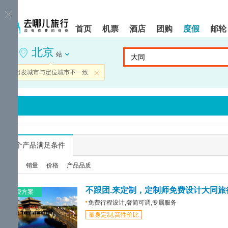
请
提
提
按
示:
示:
shift+enter
您
您
首页
机票
酒店
团购
度假
邮轮
进
已
已
入
进
离
北京
去
入
开
站
哪
网
网
网
站
站
当前出发城市与定位城市不一致
关闭
智
导
导
能
航
航
导
区,
区
盲
本
语
区
音
域
引
含
导
有
...
个产品满足条件
模
6
式
个
综合
销量
价格
产品品质
模
块,
按
不跟团.来定制，定制师免费设计大同旅
免费方案
下
免费行程设计,奢简可调,专属服务
Tab
量身定制,高性价比
键
浏