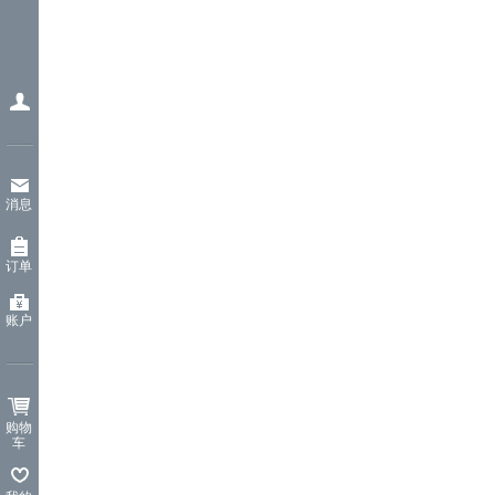
消息
订单
账户
购物
车