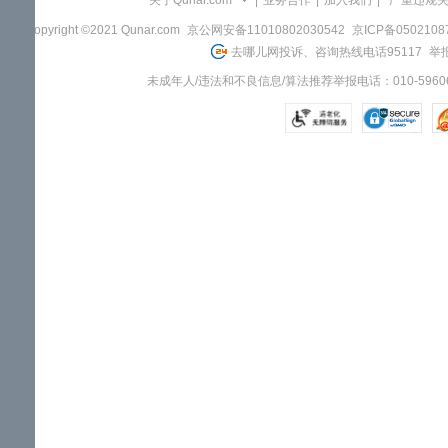
关于Qunar.com
|
业务合作
|
加入我们
|
"严重违规
Copyright ©2021 Qunar.com
京公网安备11010802030542
京ICP备050210
去哪儿网投诉、咨询热线电话95117
举报
未成年人/违法和不良信息/算法推荐举报电话：010-59606