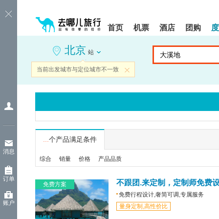
请
提
提
按
示:
示:
shift+enter
您
您
首页
机票
酒店
团购
度
进
已
已
入
进
离
北京
去
入
开
站
哪
网
网
网
站
站
当前出发城市与定位城市不一致
关闭
智
导
导
能
航
航
导
区,
区
盲
本
语
区
音
域
引
含
导
有
...
个产品满足条件
模
6
消息
式
个
综合
销量
价格
产品品质
模
块,
订单
按
不跟团.来定制，定制师免费
免费方案
下
免费行程设计,奢简可调,专属服务
Tab
账户
量身定制,高性价比
键
浏