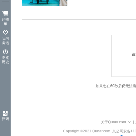
览
信
息
购物
车
我的
备选
请
浏览
历史
如果您在60秒后仍无法
扫码
关于Qunar.com
|
Copyright ©2021 Qunar.com
京公网安备1101