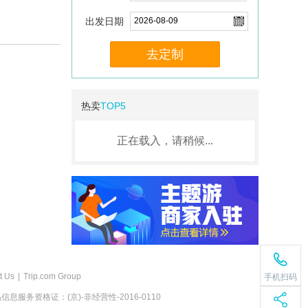
出发日期
去定制
热卖
TOP5
正在载入，请稍候...
t Us
|
Trip.com Group
手机扫码
息服务资格证：(京)-非经营性-2016-0110