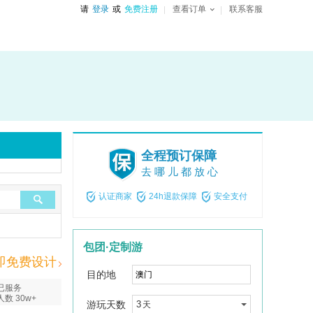
请
登录
或
免费注册
查看订单
联系客服
全程预订保障
去哪儿都放心
认证商家
24h退款保障
安全支付
包团·定制游
即免费设计
目的地
已服务
人数 30w+
游玩天数
3
天