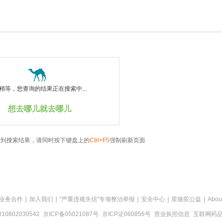
稍等，您查询的结果正在搜索中...
想去哪儿就去哪儿
看到搜索结果，请同时按下键盘上的
Ctrl+F5
强制刷新页面
业务合作
|
加入我们
|
"严重违规失信"专项整治举报
|
安全中心
|
星骆驼公益
|
Abou
0802030542
京ICP备05021087号
京ICP证060856号
营业执照信息
互联网药品信