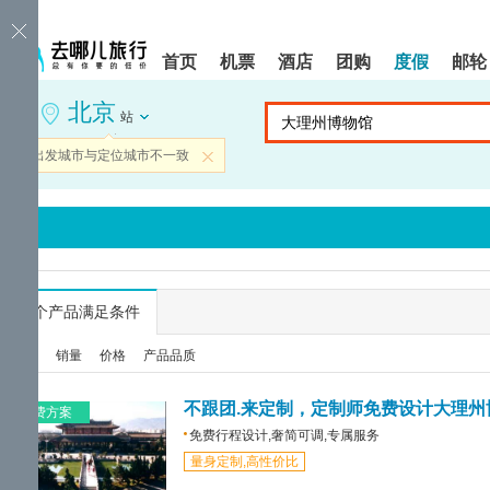
请
提
提
按
示:
示:
shift+enter
您
您
首页
机票
酒店
团购
度假
邮轮
进
已
已
入
进
离
北京
去
入
开
站
哪
网
网
网
站
站
当前出发城市与定位城市不一致
关闭
智
导
导
能
航
航
导
区,
区
盲
本
语
区
音
域
引
含
导
有
...
个产品满足条件
模
6
式
个
综合
销量
价格
产品品质
模
块,
按
不跟团.来定制，定制师免费设计大理州
免费方案
下
免费行程设计,奢简可调,专属服务
Tab
量身定制,高性价比
键
浏