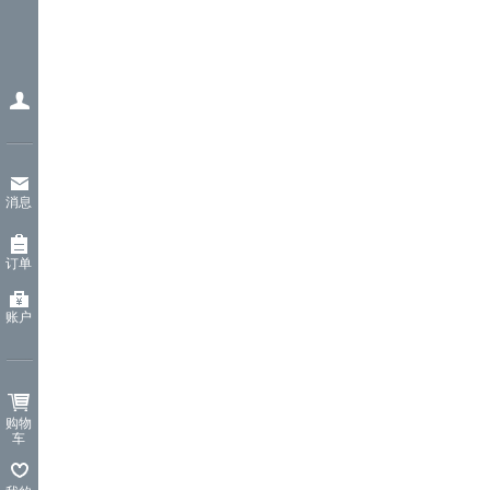
消息
订单
账户
购物
车