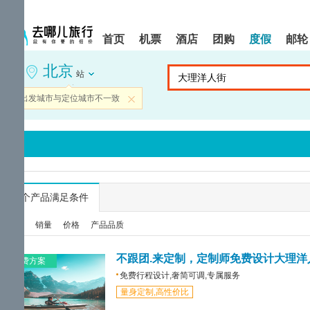
请
提
提
按
示:
示:
shift+enter
您
您
首页
机票
酒店
团购
度假
邮轮
进
已
已
入
进
离
北京
去
入
开
站
哪
网
网
网
站
站
当前出发城市与定位城市不一致
关闭
智
导
导
能
航
航
导
区,
区
盲
本
语
区
音
域
引
含
导
有
...
个产品满足条件
模
6
式
个
综合
销量
价格
产品品质
模
块,
按
不跟团.来定制，定制师免费设计大理洋
免费方案
下
免费行程设计,奢简可调,专属服务
Tab
量身定制,高性价比
键
浏