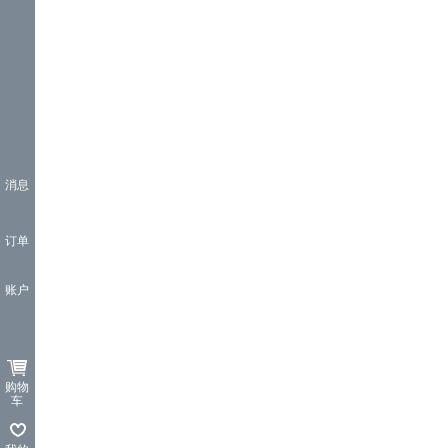
消息
订单
账户
购物
车