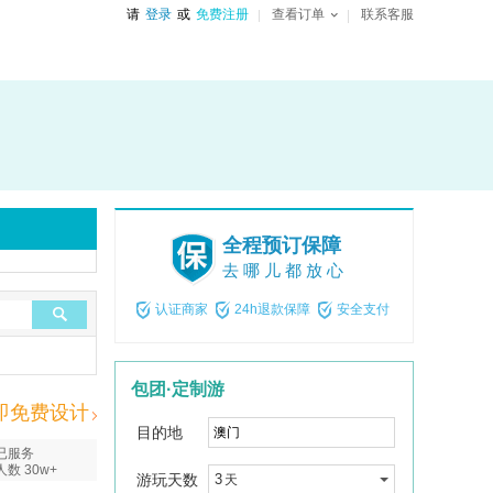
请
登录
或
免费注册
查看订单
联系客服
全程预订保障
去哪儿都放心
认证商家
24h退款保障
安全支付
包团·定制游
即免费设计
目的地
已服务
人数 30w+
游玩天数
3
天