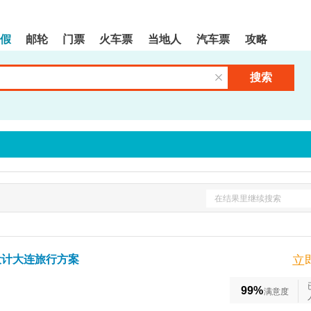
假
邮轮
门票
火车票
当地人
汽车票
攻略
搜索
清空输入框
在结果里继续搜索
设计大连旅行方案
立
99%
满意度