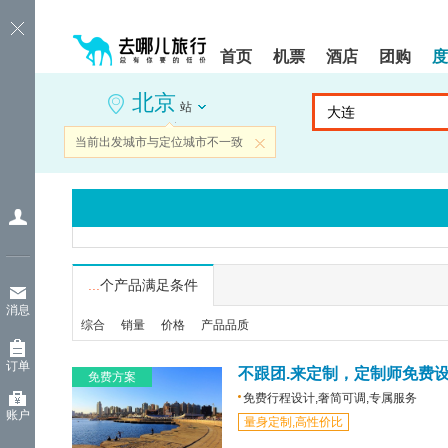
请
提
提
按
示:
示:
shift+enter
您
您
首页
机票
酒店
团购
度
进
已
已
入
进
离
北京
去
入
开
站
哪
网
网
网
站
站
当前出发城市与定位城市不一致
关闭
智
导
导
能
航
航
导
区,
区
盲
本
语
区
音
域
引
含
导
有
...
个产品满足条件
模
6
消息
式
个
综合
销量
价格
产品品质
模
块,
订单
按
不跟团.来定制，定制师免费
免费方案
下
免费行程设计,奢简可调,专属服务
Tab
账户
量身定制,高性价比
键
浏