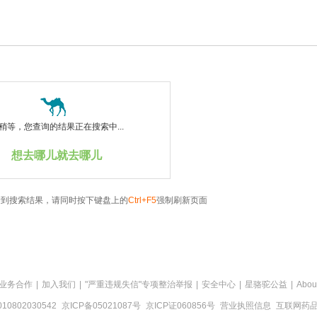
稍等，您查询的结果正在搜索中...
想去哪儿就去哪儿
看到搜索结果，请同时按下键盘上的
Ctrl+F5
强制刷新页面
业务合作
|
加入我们
|
"严重违规失信"专项整治举报
|
安全中心
|
星骆驼公益
|
Abou
0802030542
京ICP备05021087号
京ICP证060856号
营业执照信息
互联网药品信