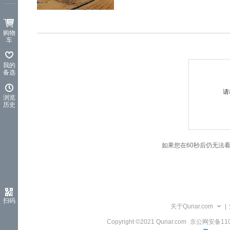
览
信
息
购物
车
我的
备选
请
浏览
历史
如果您在60秒后仍无法
扫码
关于Qunar.com
|
Copyright ©2021 Qunar.com
京公网安备1101