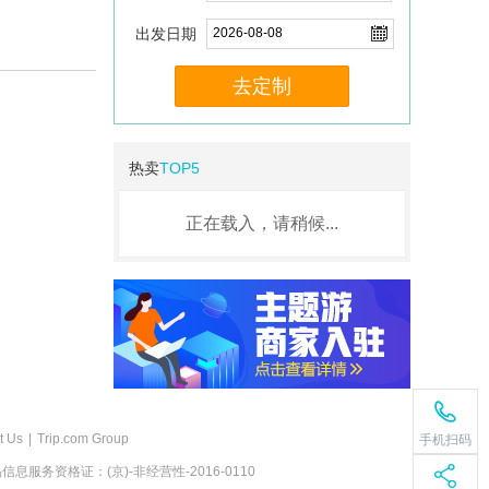
出发日期
去定制
热卖
TOP5
正在载入，请稍候...
t Us
|
Trip.com Group
手机扫码
息服务资格证：(京)-非经营性-2016-0110