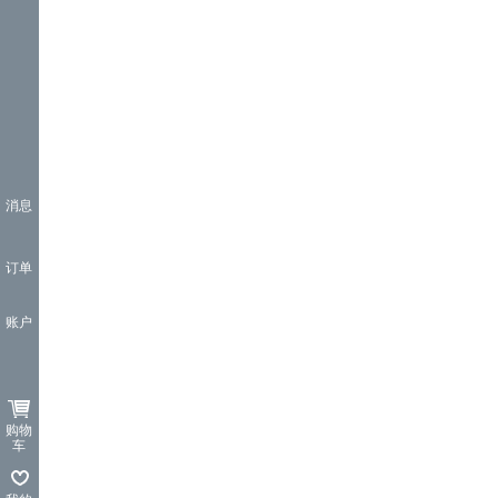
消息
订单
账户
购物
车