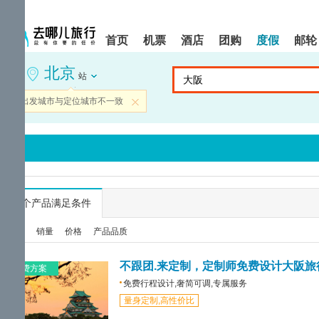
请
提
提
按
示:
示:
shift+enter
您
您
首页
机票
酒店
团购
度假
邮轮
进
已
已
入
进
离
北京
去
入
开
站
哪
网
网
网
站
站
当前出发城市与定位城市不一致
关闭
智
导
导
能
航
航
导
区,
区
盲
本
语
区
音
域
引
含
导
有
...
个产品满足条件
模
6
式
个
综合
销量
价格
产品品质
模
块,
按
不跟团.来定制，定制师免费设计大阪旅
免费方案
下
免费行程设计,奢简可调,专属服务
Tab
量身定制,高性价比
键
浏