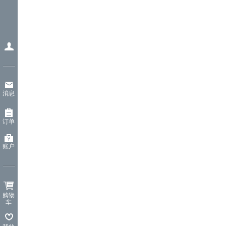
消息
订单
账户
购物
车