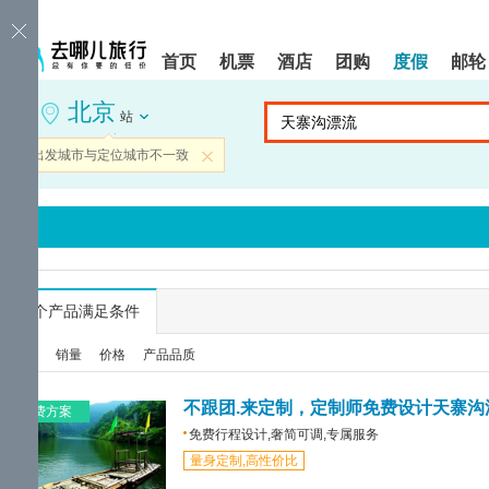
请
提
提
按
示:
示:
shift+enter
您
您
首页
机票
酒店
团购
度假
邮轮
进
已
已
入
进
离
北京
去
入
开
站
哪
网
网
网
站
站
当前出发城市与定位城市不一致
关闭
智
导
导
能
航
航
导
区,
区
盲
本
语
区
音
域
引
含
导
有
...
个产品满足条件
模
6
式
个
综合
销量
价格
产品品质
模
块,
按
不跟团.来定制，定制师免费设计天寨沟
免费方案
下
免费行程设计,奢简可调,专属服务
Tab
量身定制,高性价比
键
浏