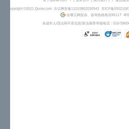
关于Qunar.com
|
业务合作
|
加入我们
|
"严重违规
Copyright ©2021 Qunar.com
京公网安备11010802030542
京ICP备050210
去哪儿网投诉、咨询热线电话95117
举报
未成年人/违法和不良信息/算法推荐举报电话：010-59606