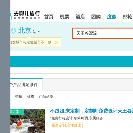
请
提
提
按
示:
示:
shift+enter
您
您
首页
机票
酒店
团购
度假
邮轮
进
已
已
入
进
离
北京
去
入
开
站
哪
网
网
网
站
站
当前出发城市与定位城市不一致
关闭
智
导
导
能
航
航
导
区,
区
盲
本
语
区
音
域
引
含
导
有
...
个产品满足条件
模
6
式
个
综合
销量
价格
产品品质
模
块,
按
不跟团.来定制，定制师免费设计天王谷
免费方案
下
免费行程设计,奢简可调,专属服务
Tab
量身定制,高性价比
键
浏