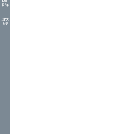
我的
备选
浏览
历史