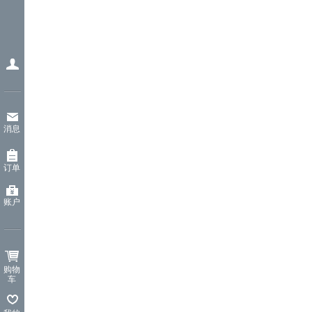
消息
订单
账户
购物
车