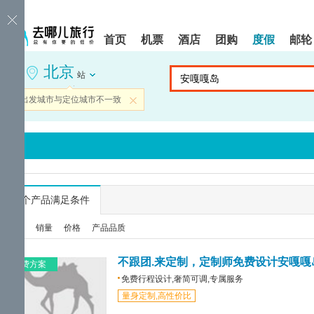
请
提
提
按
示:
示:
shift+enter
您
您
首页
机票
酒店
团购
度假
邮轮
进
已
已
入
进
离
北京
去
入
开
站
哪
网
网
网
站
站
当前出发城市与定位城市不一致
关闭
智
导
导
能
航
航
导
区,
区
盲
本
语
区
音
域
引
含
导
有
...
个产品满足条件
模
6
式
个
综合
销量
价格
产品品质
模
块,
按
不跟团.来定制，定制师免费设计安嘎嘎
免费方案
下
免费行程设计,奢简可调,专属服务
Tab
量身定制,高性价比
键
浏