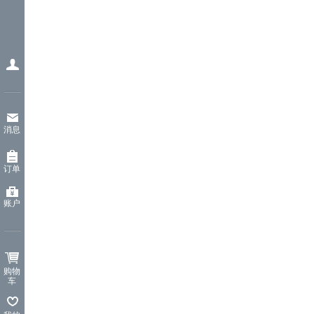
消息
订单
账户
购物
车