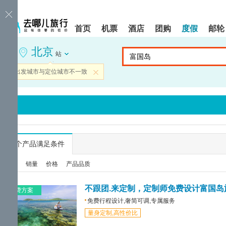
请
提
提
按
示:
示:
shift+enter
您
您
首页
机票
酒店
团购
度假
邮轮
进
已
已
入
进
离
北京
去
入
开
站
哪
网
网
网
站
站
当前出发城市与定位城市不一致
关闭
智
导
导
能
航
航
导
区,
区
盲
本
语
区
音
域
引
含
导
有
...
个产品满足条件
模
6
式
个
综合
销量
价格
产品品质
模
块,
按
不跟团.来定制，定制师免费设计富国岛
免费方案
下
免费行程设计,奢简可调,专属服务
Tab
量身定制,高性价比
键
浏