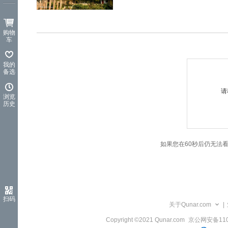
览
信
息
购物
车
我的
备选
请
浏览
历史
如果您在60秒后仍无法
扫码
关于Qunar.com
|
Copyright ©2021 Qunar.com
京公网安备1101