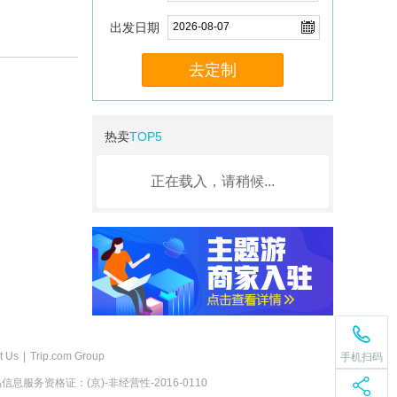
出发日期
去定制
热卖
TOP5
正在载入，请稍候...
t Us
|
Trip.com Group
手机扫码
息服务资格证：(京)-非经营性-2016-0110