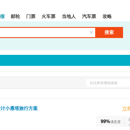
假
邮轮
门票
火车票
当地人
汽车票
攻略
搜索
清空输入框
在结果里继续搜索
设计小雁塔旅行方案
立
99%
满意度