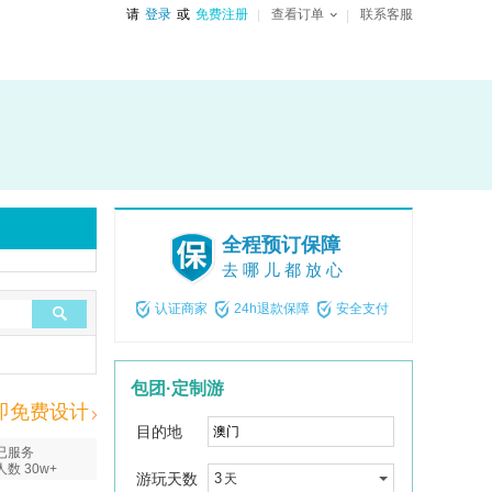
请
登录
或
免费注册
查看订单
联系客服
全程预订保障
去哪儿都放心
认证商家
24h退款保障
安全支付
包团·定制游
即免费设计
目的地
已服务
人数 30w+
游玩天数
3
天