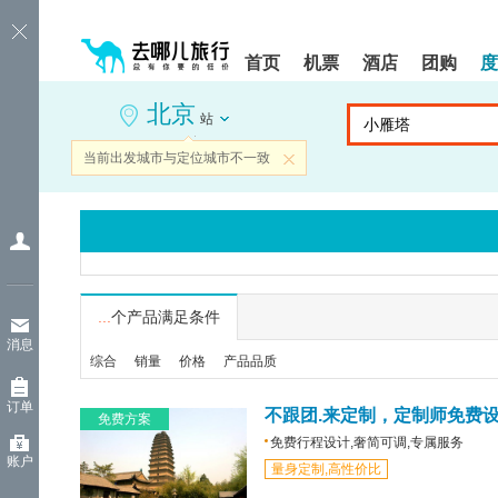
请
提
提
按
示:
示:
shift+enter
您
您
首页
机票
酒店
团购
度
进
已
已
入
进
离
北京
去
入
开
站
哪
网
网
网
站
站
当前出发城市与定位城市不一致
关闭
智
导
导
能
航
航
导
区,
区
盲
本
语
区
音
域
引
含
导
有
...
个产品满足条件
模
6
消息
式
个
综合
销量
价格
产品品质
模
块,
订单
按
不跟团.来定制，定制师免费
免费方案
下
免费行程设计,奢简可调,专属服务
Tab
账户
量身定制,高性价比
键
浏