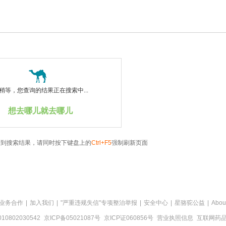
稍等，您查询的结果正在搜索中...
想去哪儿就去哪儿
看到搜索结果，请同时按下键盘上的
Ctrl+F5
强制刷新页面
业务合作
|
加入我们
|
"严重违规失信"专项整治举报
|
安全中心
|
星骆驼公益
|
Abou
0802030542
京ICP备05021087号
京ICP证060856号
营业执照信息
互联网药品信