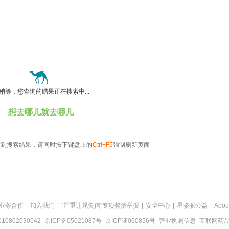
稍等，您查询的结果正在搜索中...
想去哪儿就去哪儿
看到搜索结果，请同时按下键盘上的
Ctrl+F5
强制刷新页面
业务合作
|
加入我们
|
"严重违规失信"专项整治举报
|
安全中心
|
星骆驼公益
|
Abou
0802030542
京ICP备05021087号
京ICP证060856号
营业执照信息
互联网药品信