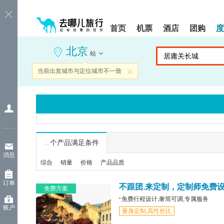
请
提
提
按
示:
示:
shift+enter
您
您
首页
机票
酒店
团购
度
进
已
已
入
进
离
北京
去
入
开
站
哪
网
网
网
站
站
当前出发城市与定位城市不一致
关闭
智
导
导
能
航
航
导
区,
区
盲
本
语
区
音
域
引
含
导
有
...
个产品满足条件
模
6
消息
式
个
综合
销量
价格
产品品质
模
块,
订单
按
不跟团.来定制，定制师免费
免费方案
下
免费行程设计,奢简可调,专属服务
Tab
账户
量身定制,高性价比
键
浏