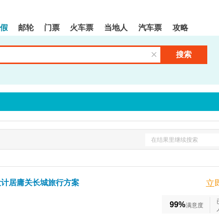
假
邮轮
门票
火车票
当地人
汽车票
攻略
搜索
清空输入框
在结果里继续搜索
设计居庸关长城旅行方案
立
99%
满意度