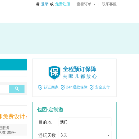
请
登录
或
免费注册
查看订单
联系客服
全程预订保障
去哪儿都放心
认证商家
24h退款保障
安全支付
包团·定制游
即免费设计
目的地
已服务
人数 30w+
游玩天数
3
天