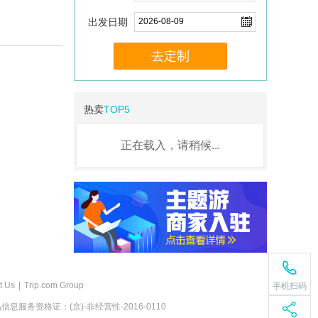
出发日期
去定制
热卖
TOP5
正在载入，请稍候...
t Us
|
Trip.com Group
手机扫码
息服务资格证：(京)-非经营性-2016-0110