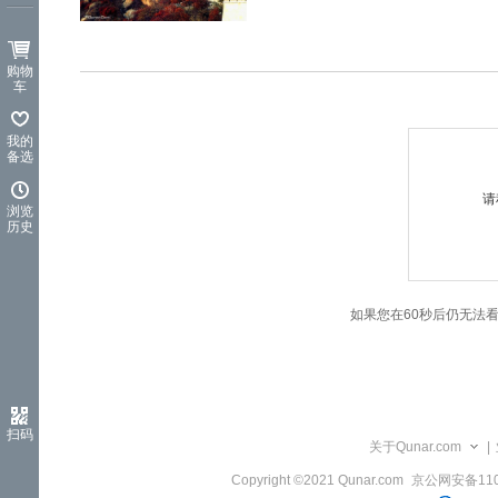
览
信
息
购物
车
我的
备选
请
浏览
历史
如果您在60秒后仍无法
扫码
关于Qunar.com
|
Copyright ©2021 Qunar.com
京公网安备1101