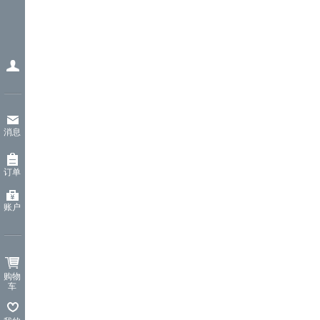
消息
订单
账户
购物
车