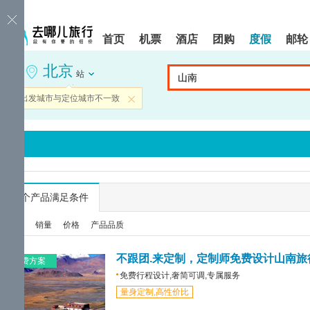
请
提
提
按
示:
示:
shift+enter
您
您
首页
机票
酒店
团购
度假
邮轮
进
已
已
入
进
离
北京
去
入
开
站
哪
网
网
网
站
站
当前出发城市与定位城市不一致
关闭
智
导
导
能
航
航
导
区,
区
盲
本
语
区
音
域
引
含
导
有
...
个产品满足条件
模
6
式
个
综合
销量
价格
产品品质
模
块,
按
不跟团.来定制，定制师免费设计山南旅
免费方案
下
免费行程设计,奢简可调,专属服务
Tab
量身定制,高性价比
键
浏