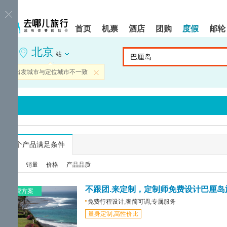
请
提
提
按
示:
示:
shift+enter
您
您
首页
机票
酒店
团购
度假
邮轮
进
已
已
入
进
离
北京
去
入
开
站
哪
网
网
网
站
站
当前出发城市与定位城市不一致
关闭
智
导
导
能
航
航
导
区,
区
盲
本
语
区
音
域
引
含
导
有
...
个产品满足条件
模
6
式
个
综合
销量
价格
产品品质
模
块,
按
不跟团.来定制，定制师免费设计巴厘岛
免费方案
下
免费行程设计,奢简可调,专属服务
Tab
量身定制,高性价比
键
浏