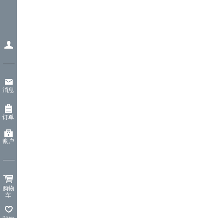
消息
订单
账户
购物
车