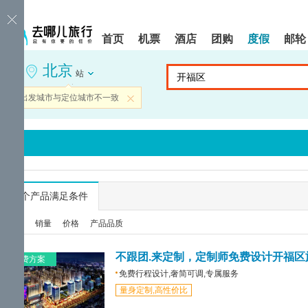
请
提
提
按
示:
示:
shift+enter
您
您
首页
机票
酒店
团购
度假
邮轮
进
已
已
入
进
离
北京
去
入
开
站
哪
网
网
网
站
站
当前出发城市与定位城市不一致
关闭
智
导
导
能
航
航
导
区,
区
盲
本
语
区
音
域
引
含
导
有
...
个产品满足条件
模
6
式
个
综合
销量
价格
产品品质
模
块,
按
不跟团.来定制，定制师免费设计开福区
免费方案
下
免费行程设计,奢简可调,专属服务
Tab
量身定制,高性价比
键
浏