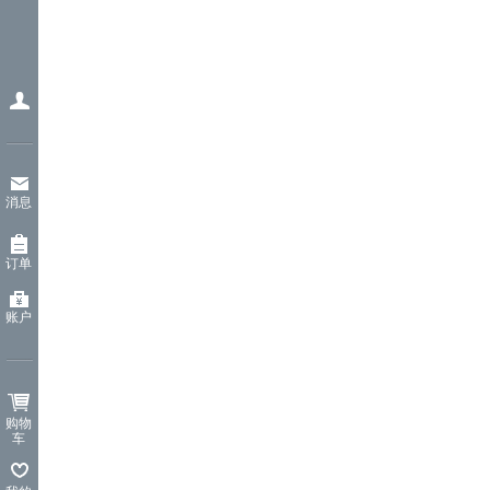
消息
订单
账户
购物
车