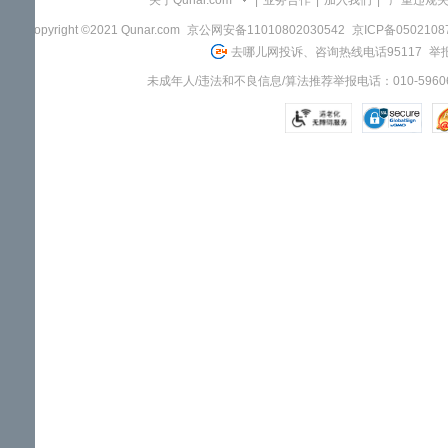
关于Qunar.com
|
业务合作
|
加入我们
|
"严重违规
Copyright ©2021 Qunar.com
京公网安备11010802030542
京ICP备050210
去哪儿网投诉、咨询热线电话95117
举报
未成年人/违法和不良信息/算法推荐举报电话：010-59606