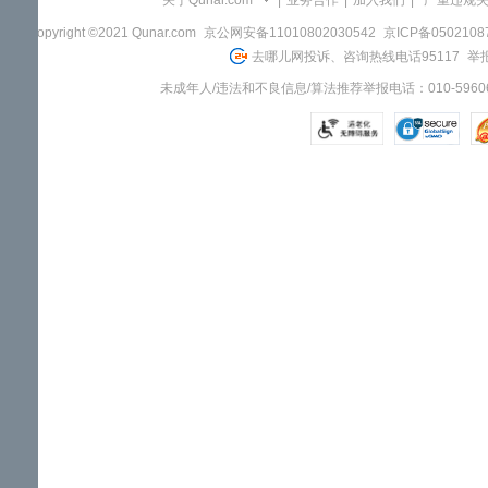
关于Qunar.com
|
业务合作
|
加入我们
|
"严重违规
Copyright ©2021 Qunar.com
京公网安备11010802030542
京ICP备050210
去哪儿网投诉、咨询热线电话95117
举报
未成年人/违法和不良信息/算法推荐举报电话：010-59606