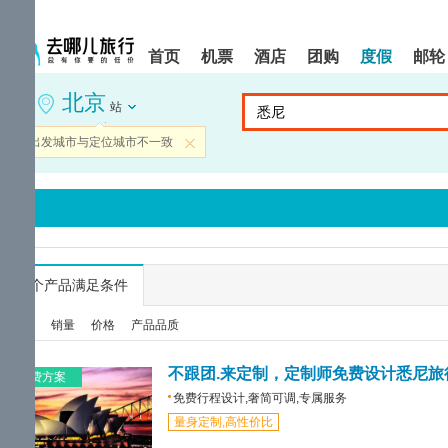
请
提
提
按
示:
示:
shift+enter
您
您
首页
机票
酒店
团购
度假
邮轮
进
已
已
入
进
离
北京
去
入
开
站
哪
网
网
网
站
站
当前出发城市与定位城市不一致
关闭
智
导
导
能
航
航
导
区,
区
盲
本
语
区
音
域
引
含
导
有
...
个产品满足条件
模
6
式
个
综合
销量
价格
产品品质
模
块,
按
不跟团.来定制，定制师免费设计悉尼旅
免费方案
下
免费行程设计,奢简可调,专属服务
Tab
量身定制,高性价比
键
浏