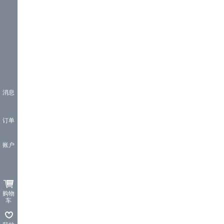
消息
订单
账户
购物
车