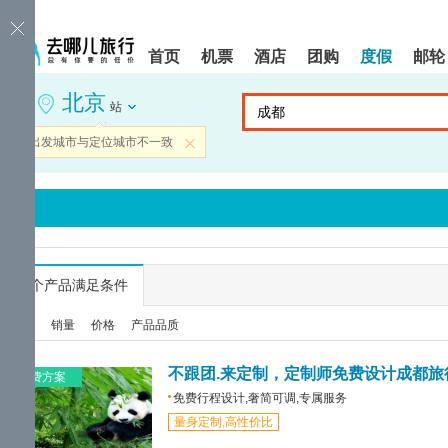
请
提
提
按
示:
示:
shift+enter
您
您
首页
机票
酒店
团购
度假
邮轮
进
已
已
入
进
离
北京
去
入
开
站
哪
网
网
网
站
站
当前出发城市与定位城市不一致
关闭
智
导
导
能
航
航
导
区,
区
盲
本
语
区
音
域
引
含
导
有
...
个产品满足条件
模
6
式
个
综合
销量
价格
产品品质
模
块,
按
不跟团.来定制，定制师免费设计成都旅
免费方案
下
免费行程设计,奢简可调,专属服务
Tab
量身定制,高性价比
键
浏