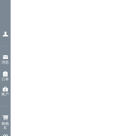
消息
订单
账户
购物
车