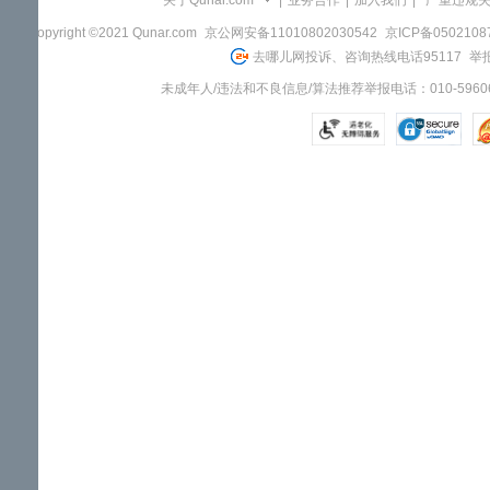
关于Qunar.com
|
业务合作
|
加入我们
|
"严重违规
Copyright ©2021 Qunar.com
京公网安备11010802030542
京ICP备050210
去哪儿网投诉、咨询热线电话95117
举报
未成年人/违法和不良信息/算法推荐举报电话：010-59606