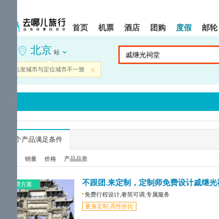
请
提
提
按
示:
示:
shift+enter
您
您
首页
机票
酒店
团购
度假
邮轮
进
已
已
入
进
离
北京
去
入
开
站
哪
网
网
网
站
站
当前出发城市与定位城市不一致
关闭
智
导
导
能
航
航
导
区,
区
盲
本
语
区
音
域
引
含
导
有
...
个产品满足条件
模
6
式
个
综合
销量
价格
产品品质
模
块,
按
不跟团.来定制，定制师免费设计戚继光
免费方案
下
免费行程设计,奢简可调,专属服务
Tab
量身定制,高性价比
键
浏