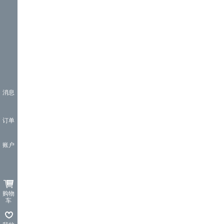
消息
订单
账户
购物
车