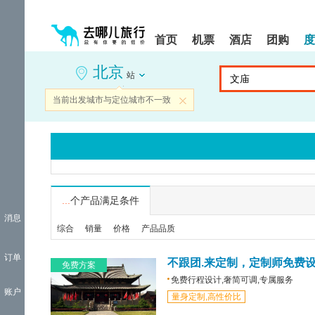
请
提
提
按
示:
示:
shift+enter
您
您
首页
机票
酒店
团购
度
进
已
已
入
进
离
北京
去
入
开
站
哪
网
网
网
站
站
当前出发城市与定位城市不一致
关闭
智
导
导
能
航
航
导
区,
区
盲
本
语
区
音
域
引
含
导
有
...
个产品满足条件
模
6
消息
式
个
综合
销量
价格
产品品质
模
块,
订单
按
不跟团.来定制，定制师免费
免费方案
下
免费行程设计,奢简可调,专属服务
Tab
账户
量身定制,高性价比
键
浏