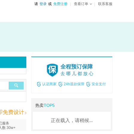
请
登录
或
免费注册
查看订单
联系客服
全程预订保障
去哪儿都放心
认证商家
24h退款保障
安全支付
热卖
TOP5
即免费设计
正在载入，请稍候...
已服务
人数 30w+