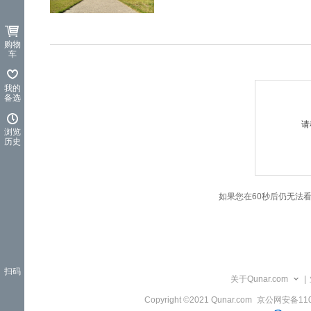
览
信
息
购物
车
我的
备选
请
浏览
历史
如果您在60秒后仍无法
扫码
关于Qunar.com
|
Copyright ©2021 Qunar.com
京公网安备1101