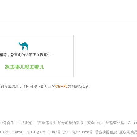
稍等，您查询的结果正在搜索中...
想去哪儿就去哪儿
看到搜索结果，请同时按下键盘上的
Ctrl+F5
强制刷新页面
业务合作
|
加入我们
|
"严重违规失信"专项整治举报
|
安全中心
|
星骆驼公益
|
Abou
0802030542
京ICP备05021087号
京ICP证060856号
营业执照信息
互联网药品信