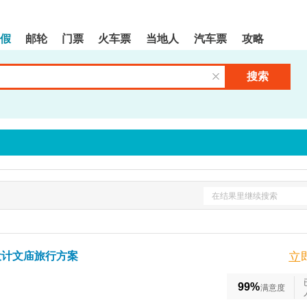
假
邮轮
门票
火车票
当地人
汽车票
攻略
搜索
清空输入框
在结果里继续搜索
设计文庙旅行方案
立
99%
满意度