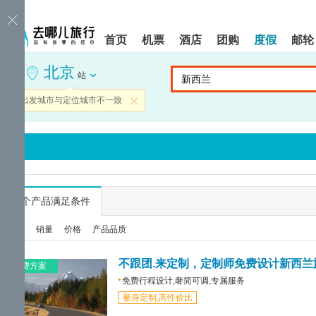
请
提
提
按
示:
示:
shift+enter
您
您
首页
机票
酒店
团购
度假
邮轮
进
已
已
入
进
离
北京
去
入
开
站
哪
网
网
网
站
站
当前出发城市与定位城市不一致
关闭
智
导
导
能
航
航
导
区,
区
盲
本
语
区
音
域
引
含
导
有
...
个产品满足条件
模
6
式
个
综合
销量
价格
产品品质
模
块,
按
不跟团.来定制，定制师免费设计新西兰
免费方案
下
免费行程设计,奢简可调,专属服务
Tab
量身定制,高性价比
键
浏