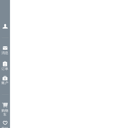
消息
订单
账户
购物
车