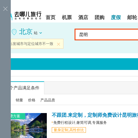
请
提
提
按
示:
示:
shift+enter
您
您
首页
机票
酒店
团购
度假
邮轮
进
已
已
入
进
离
北京
去
入
开
站
哪
网
网
网
站
站
当前出发城市与定位城市不一致
关闭
智
导
导
能
航
航
导
区,
区
盲
本
语
区
音
域
引
含
导
有
...
个产品满足条件
模
6
式
个
综合
销量
价格
产品品质
模
块,
按
不跟团.来定制，定制师免费设计昆明旅
免费方案
下
免费行程设计,奢简可调,专属服务
Tab
量身定制,高性价比
键
浏