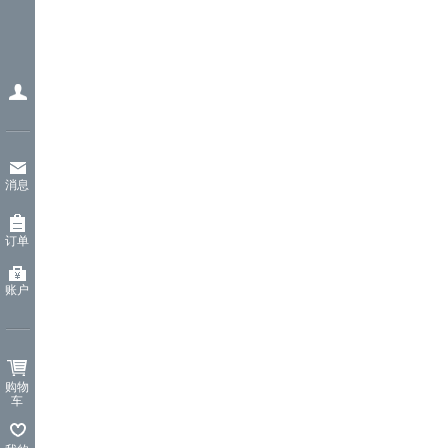
消息
订单
账户
购物
车