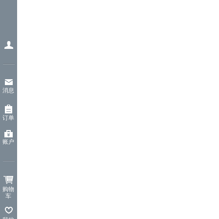
消息
订单
账户
购物
车