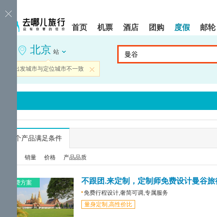
请
提
提
按
示:
示:
shift+enter
您
您
首页
机票
酒店
团购
度假
邮轮
进
已
已
入
进
离
北京
去
入
开
站
哪
网
网
网
站
站
当前出发城市与定位城市不一致
关闭
智
导
导
能
航
航
导
区,
区
盲
本
语
区
音
域
引
含
导
有
...
个产品满足条件
模
6
式
个
综合
销量
价格
产品品质
模
块,
按
不跟团.来定制，定制师免费设计曼谷旅
免费方案
下
免费行程设计,奢简可调,专属服务
Tab
量身定制,高性价比
键
浏