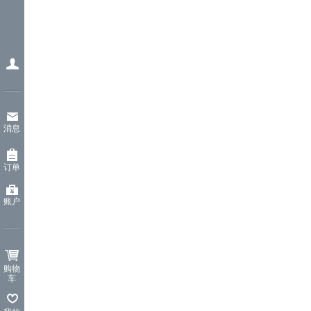
消息
订单
账户
购物
车