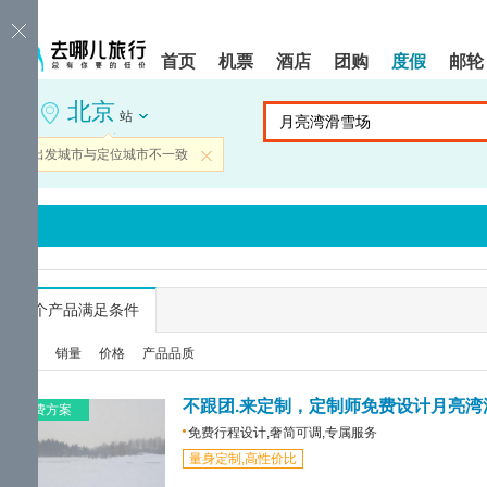
请
提
提
按
示:
示:
shift+enter
您
您
首页
机票
酒店
团购
度假
邮轮
进
已
已
入
进
离
北京
去
入
开
站
哪
网
网
网
站
站
当前出发城市与定位城市不一致
关闭
智
导
导
能
航
航
导
区,
区
盲
本
语
区
音
域
引
含
导
有
...
个产品满足条件
模
6
式
个
综合
销量
价格
产品品质
模
块,
按
不跟团.来定制，定制师免费设计月亮湾
免费方案
下
免费行程设计,奢简可调,专属服务
Tab
量身定制,高性价比
键
浏