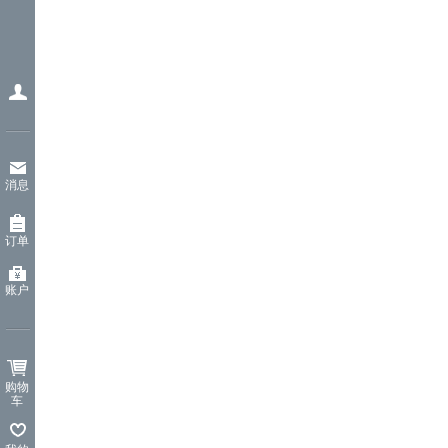
消息
订单
账户
购物
车