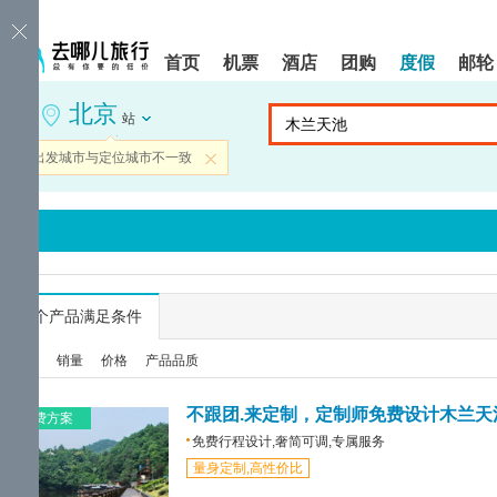
请
提
提
按
示:
示:
shift+enter
您
您
首页
机票
酒店
团购
度假
邮轮
进
已
已
入
进
离
北京
去
入
开
站
哪
网
网
网
站
站
当前出发城市与定位城市不一致
关闭
智
导
导
能
航
航
导
区,
区
盲
本
语
区
音
域
引
含
导
有
...
个产品满足条件
模
6
式
个
综合
销量
价格
产品品质
模
块,
按
不跟团.来定制，定制师免费设计木兰天
免费方案
下
免费行程设计,奢简可调,专属服务
Tab
量身定制,高性价比
键
浏