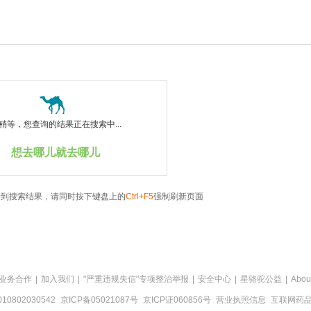
稍等，您查询的结果正在搜索中...
想去哪儿就去哪儿
看到搜索结果，请同时按下键盘上的
Ctrl+F5
强制刷新页面
业务合作
|
加入我们
|
"严重违规失信"专项整治举报
|
安全中心
|
星骆驼公益
|
Abou
0802030542
京ICP备05021087号
京ICP证060856号
营业执照信息
互联网药品信