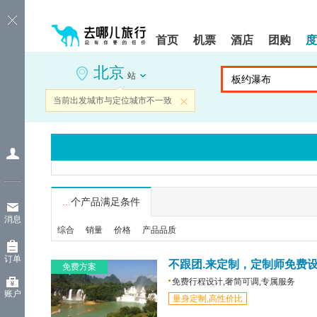
请
提
提
按
示:
示:
shift+enter
您
您
首页
机票
酒店
团购
度
进
已
已
入
进
离
北京
去
入
开
站
哪
网
网
网
站
站
当前出发城市与定位城市不一致
关闭
智
导
导
能
航
航
导
区,
区
盲
本
语
区
音
域
引
含
导
有
...
个产品满足条件
模
6
消息
式
个
综合
销量
价格
产品品质
模
块,
订单
按
不跟团.来定制，定制师免费
免费方案
下
免费行程设计,奢简可调,专属服务
Tab
账户
量身定制,高性价比
键
浏